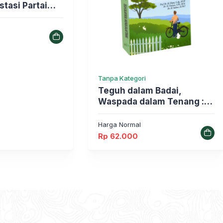
stasi Partai
m dalam Pemilu
Tanpa Kategori
Teguh dalam Badai,
Waspada dalam Tenang :
Prinsip Ketahanan,
Kepemimpinan, dan
Harga Normal
Pengabdian
Rp
62.000