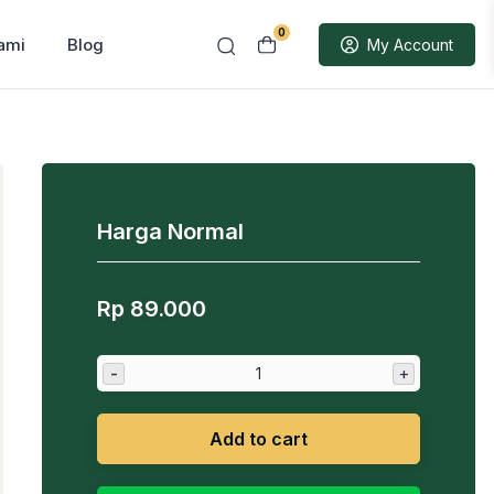
0
ami
Blog
My Account
Harga Normal
Rp
89.000
-
+
Add to cart