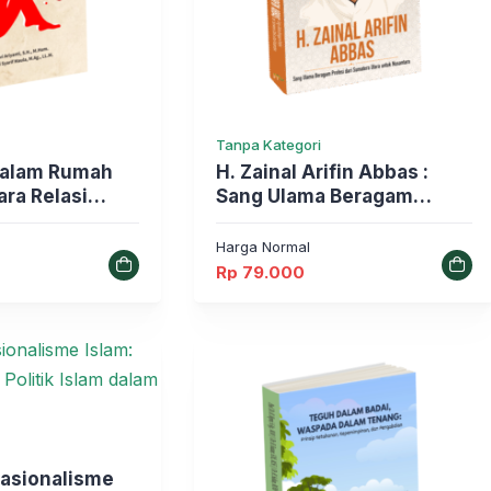
Tanpa Kategori
dalam Rumah
H. Zainal Arifin Abbas :
ra Relasi
Sang Ulama Beragam
Relasi Kuasa
Profesi dari Sumatera
Utara untuk Nusantara
Harga Normal
Rp
79.000
Nasionalisme