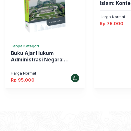
Islam: Konte
Politik Isla
Serentak
Harga Normal
Rp
75.000
Tanpa Kategori
Buku Ajar Hukum
Administrasi Negara:
Paradigma Revolusi
Teknologi Informasi
Harga Normal
(Digitalisasi)
Rp
95.000