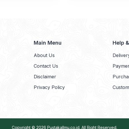
Main Menu
Help 
About Us
Deliver
Contact Us
Payme
Disclaimer
Purcha
Privacy Policy
Custom
Copyright © 2026
PustakaIlmu.co.id
. All Right Reserved.