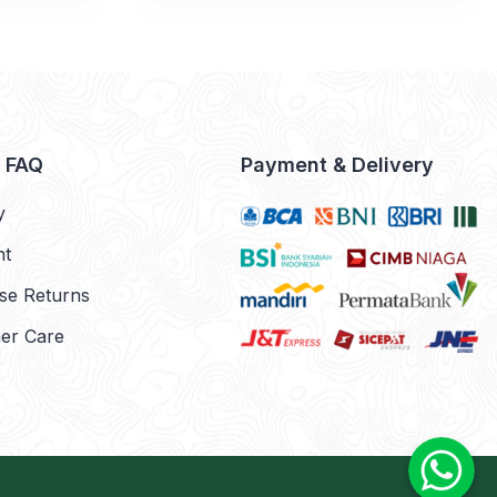
& FAQ
Payment & Delivery
y
nt
se Returns
er Care