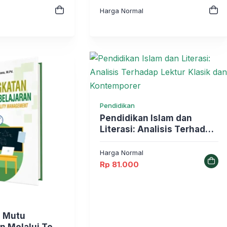
Harga Normal
Pendidikan
Pendidikan Islam dan
Literasi: Analisis Terhadap
Lektur Klasik dan
Kontemporer
Harga Normal
Rp
81.000
n Mutu
n Melalui Total