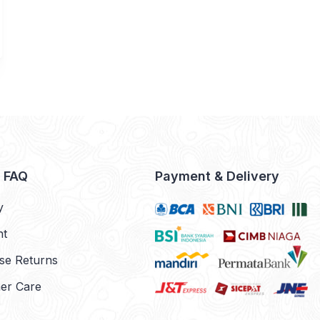
& FAQ
Payment & Delivery
y
nt
se Returns
er Care