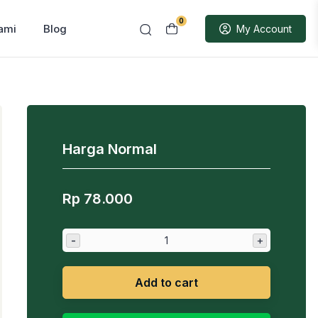
0
ami
Blog
My Account
Harga Normal
Rp
78.000
-
+
Add to cart