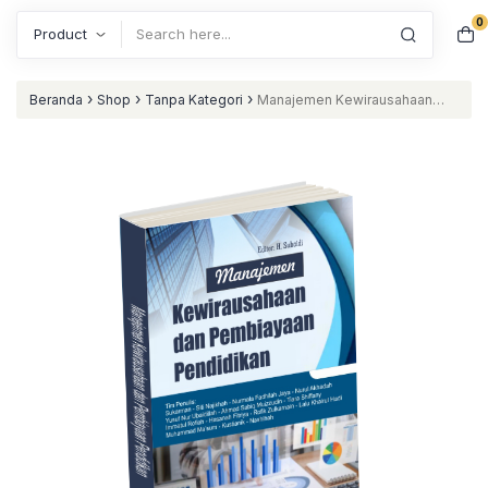
0
Search
›
›
›
Beranda
Shop
Tanpa Kategori
Manajemen Kewirausahaan
dan Pembiayaan Pendidikan