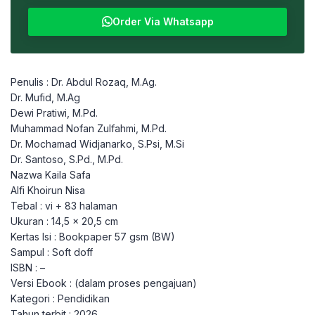
Order Via Whatsapp
Penulis : Dr. Abdul Rozaq, M.Ag.
Dr. Mufid, M.Ag
Dewi Pratiwi, M.Pd.
Muhammad Nofan Zulfahmi, M.Pd.
Dr. Mochamad Widjanarko, S.Psi, M.Si
Dr. Santoso, S.Pd., M.Pd.
Nazwa Kaila Safa
Alfi Khoirun Nisa
Tebal : vi + 83 halaman
Ukuran : 14,5 x 20,5 cm
Kertas Isi : Bookpaper 57 gsm (BW)
Sampul : Soft doff
ISBN : –
Versi Ebook : (dalam proses pengajuan)
Kategori : Pendidikan
Tahun terbit : 2026