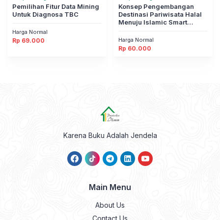
Pemilihan Fitur Data Mining
Konsep Pengembangan
Untuk Diagnosa TBC
Destinasi Pariwisata Halal
Menuju Islamic Smart
Tourism : Kajian Destinasi
Harga Normal
Pariwisata Halal di
Harga Normal
Rp
69.000
Indonesia dan Malaysia
Rp
60.000
Karena Buku Adalah Jendela
Main Menu
About Us
Contact Us