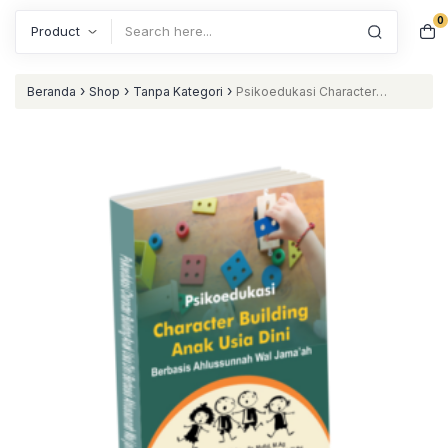
0
Search
›
›
›
Beranda
Shop
Tanpa Kategori
Psikoedukasi Character
Building Anak Usia Dini Berbasis Ahlussunnah Wal Jama’ah